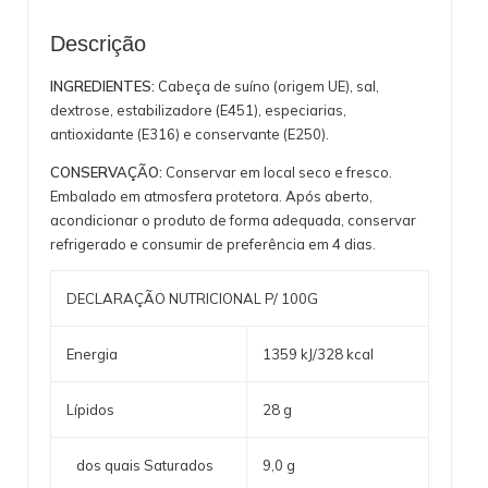
Descrição
INGREDIENTES:
Cabeça de suíno (origem UE), sal,
dextrose, estabilizadore (E451), especiarias,
antioxidante (E316) e conservante (E250).
CONSERVAÇÃO:
Conservar em local seco e fresco.
Embalado em atmosfera protetora. Após aberto,
acondicionar o produto de forma adequada, conservar
refrigerado e consumir de preferência em 4 dias.
DECLARAÇÃO NUTRICIONAL P/ 100G
Energia
1359 kJ/328 kcal
Lípidos
28 g
dos quais Saturados
9,0 g