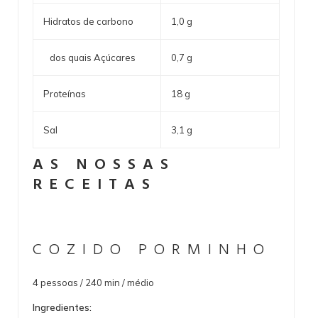
Hidratos de carbono
1,0 g
dos quais Açúcares
0,7 g
Proteínas
18 g
Sal
3,1 g
AS NOSSAS
RECEITAS
COZIDO PORMINHO
4 pessoas / 240 min / médio
Ingredientes: