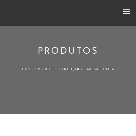
PRODUTOS
CUBOS E RODELAS
HOME
/
PRODUTOS
/
TRADIÇÃO
/
CABEÇA FUMADA
SELEÇÃO PREMIUM
NO LINEAR
FATIADOS
TRADIÇÃO
AO BALCÃO