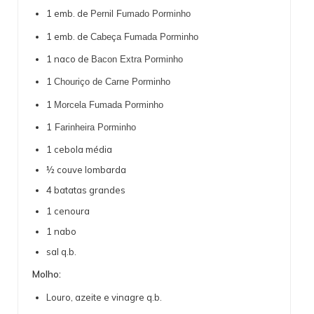
1 emb. de
Pernil Fumado Porminho
1 emb. de
Cabeça Fumada Porminho
1 naco de
Bacon Extra Porminho
1
Chouriço de Carne Porminho
1
Morcela Fumada Porminho
1
Farinheira Porminho
1 cebola média
½ couve lombarda
4 batatas grandes
1 cenoura
1 nabo
sal q.b.
Molho:
Louro, azeite e vinagre q.b.