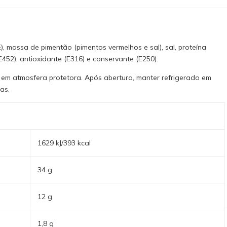
, massa de pimentão (pimentos vermelhos e sal), sal, proteína
 E452), antioxidante (E316) e conservante (E250).
 em atmosfera protetora. Após abertura, manter refrigerado em
as.
1629 kJ/393 kcal
34 g
12 g
1,8 g