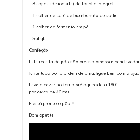
– 8 copos (de iogurte) de farinha integral
– 1 colher de café de bicarbonato de sódio
– 1 colher de fermento em pó
– Sal qb
Confeção
Este receita de pão não precisa amassar nem levedar
Junte tudo por a ordem de cima, ligue bem com a aju
Leve a cozer no forno pré aquecido a 180°
por cerca de 40 mts.
E está pronto o pão !!!
Bom apetite!