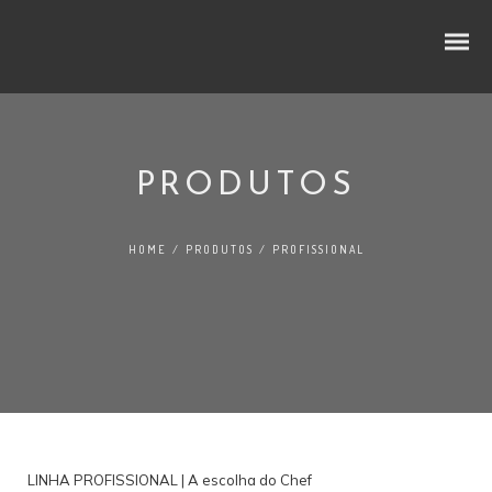
PRODUTOS
CUBOS E RODELAS
HOME
/
PRODUTOS
/
PROFISSIONAL
SELEÇÃO PREMIUM
NO LINEAR
FATIADOS
TRADIÇÃO
LINHA PROFISSIONAL | A escolha do Chef
AO BALCÃO