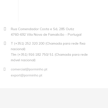
Rua Comendador Costa e Sá, 285 Outiz
4760-692 Vila Nova de Famalicão - Portugal
T (+351) 252 320 200 (Chamada para rede fixa
nacional)
Tlm (+351) 916 182 750/ 51 (Chamada para rede
móvel nacional)
comercial@porminho.pt
export@porminho.pt