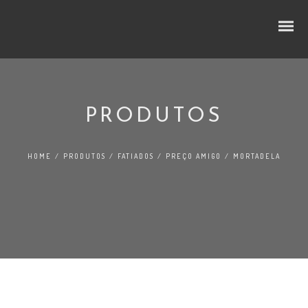
PRODUTOS
CUBOS E RODELAS
HOME
/
PRODUTOS
/
FATIADOS
/
PREÇO AMIGO
/
MORTADELA
SELEÇÃO PREMIUM
NO LINEAR
FATIADOS
TRADIÇÃO
AO BALCÃO