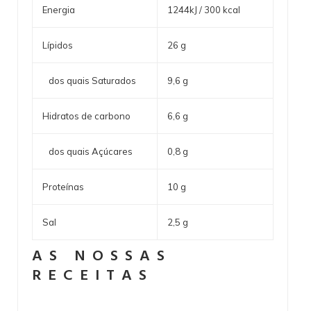
Energia
1244kJ / 300 kcal
Lípidos
26 g
dos quais Saturados
9,6 g
Hidratos de carbono
6,6 g
dos quais Açúcares
0,8 g
Proteínas
10 g
Sal
2,5 g
AS NOSSAS
RECEITAS