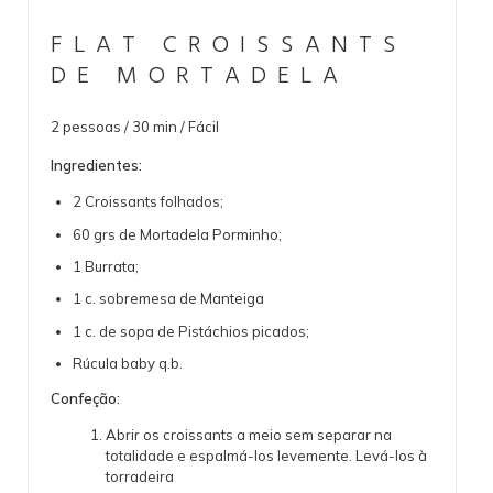
FLAT CROISSANTS
DE MORTADELA
2 pessoas / 30 min / Fácil
Ingredientes:
2 Croissants folhados;
60 grs de Mortadela Porminho;
1 Burrata;
1 c. sobremesa de Manteiga
1 c. de sopa de Pistáchios picados;
Rúcula baby q.b.
Confeção:
Abrir os croissants a meio sem separar na
totalidade e espalmá-los levemente. Levá-los à
torradeira