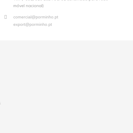
móvel nacional)
comercial@porminho.pt
export@porminho.pt
S