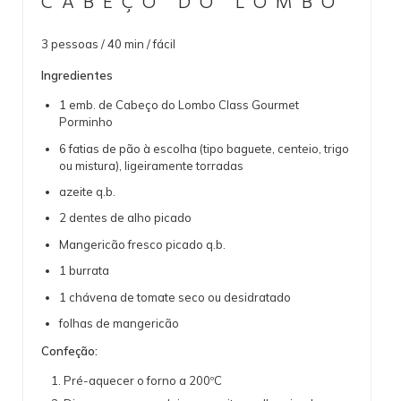
CABEÇO DO LOMBO
3 pessoas / 40 min / fácil
Ingredientes
1 emb. de Cabeço do Lombo Class Gourmet
Porminho
6 fatias de pão à escolha (tipo baguete, centeio, trigo
ou mistura), ligeiramente torradas
azeite q.b.
2 dentes de alho picado
Mangericão fresco picado q.b.
1 burrata
1 chávena de tomate seco ou desidratado
folhas de mangericão
Confeção:
Pré-aquecer o forno a 200ºC