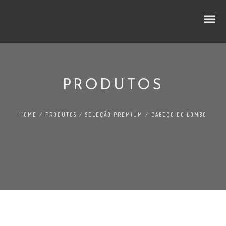
PRODUTOS
CUBOS E RODELAS
HOME
/
PRODUTOS
/
SELEÇÃO PREMIUM
/
CABEÇO DO LOMBO
SELEÇÃO PREMIUM
NO LINEAR
FATIADOS
TRADIÇÃO
AO BALCÃO