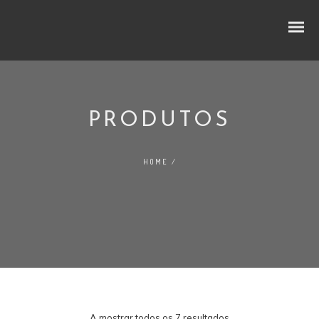
PRODUTOS
CUBOS E RODELAS
HOME
/
SELEÇÃO PREMIUM
NO LINEAR
FATIADOS
TRADIÇÃO
AO BALCÃO
A mostrar todos os 7 resultados