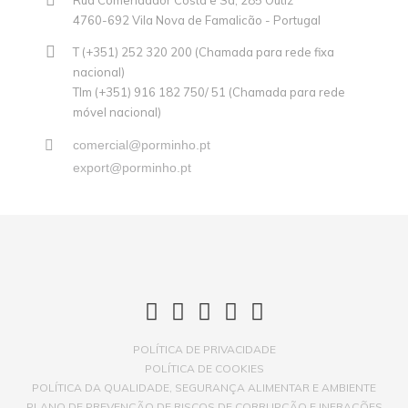
Rua Comendador Costa e Sá, 285 Outiz
4760-692 Vila Nova de Famalicão - Portugal
T (+351) 252 320 200 (Chamada para rede fixa
nacional)
Tlm (+351) 916 182 750/ 51 (Chamada para rede
móvel nacional)
comercial@porminho.pt
export@porminho.pt
POLÍTICA DE PRIVACIDADE
POLÍTICA DE COOKIES
POLÍTICA DA QUALIDADE, SEGURANÇA ALIMENTAR E AMBIENTE
PLANO DE PREVENÇÃO DE RISCOS DE CORRUPÇÃO E INFRAÇÕES