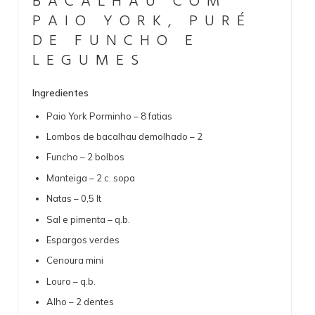
BACALHAU COM
PAIO YORK, PURÉ
DE FUNCHO E
LEGUMES
Ingredientes
Paio York Porminho – 8 fatias
Lombos de bacalhau demolhado – 2
Funcho – 2 bolbos
Manteiga – 2 c. sopa
Natas – 0,5 lt
Sal e pimenta – q.b.
Espargos verdes
Cenoura mini
Louro – q.b.
Alho – 2 dentes