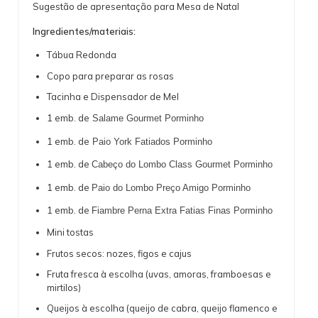
Sugestão de apresentação para Mesa de Natal
Ingredientes/materiais:
Tábua Redonda
Copo para preparar as rosas
Tacinha e Dispensador de Mel
1 emb. de
Salame Gourmet Porminho
1 emb. de
Paio York Fatiados Porminho
1 emb. de
Cabeço do Lombo Class Gourmet Porminho
1 emb. de
Paio do Lombo Preço Amigo Porminho
1 emb. de
Fiambre Perna Extra Fatias Finas Porminho
Mini tostas
Frutos secos: nozes, figos e cajus
Fruta fresca à escolha (uvas, amoras, framboesas e
mirtilos)
Queijos à escolha (queijo de cabra, queijo flamenco e