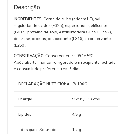
Descrição
INGREDIENTES:
Carne de suíno (origem UE), sal,
regulador de acidez (E325), especiarias, gelificante
(E407), proteína de
soja
, estabilizadores (E451, E452),
dextrose, aromas, antioxidante (E316) e conservante
(E250).
CONSERVAÇÃO:
Conservar entre 0ºC e 5ºC.
Após aberto, manter refrigerado em recipiente fechado
e consumir de preferência em 3 dias.
DECLARAÇÃO NUTRICIONAL P/ 100G
Energia
558 kJ/133 kcal
Lípidos
4,8 g
dos quais Saturados
1,7 g