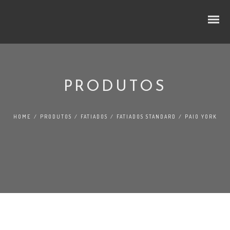
PRODUTOS
CUBOS E RODELAS
HOME
/
PRODUTOS
/
FATIADOS
/
FATIADOS STANDARD
/
PAIO YORK
SELEÇÃO PREMIUM
NO LINEAR
FATIADOS
TRADIÇÃO
AO BALCÃO