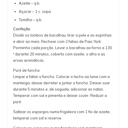
Azeite – q.b.
Açúcar – 1 c. sopa
Tomilho – q.b.
Confeção
Dividir os lombos de bacalhau, tirar a pele e as espinhas
e abrir ao meio. Rechear com 2 fatias de Paio York
Porminho cada porção. Levar o bacalhau ao forno a 130
º durante 20 minutos, coberto com azeite, o alho e as
ervas aromáticas.
Puré de funcho:
Limpar e fatiar o funcho. Colocar o tacho ao lume com a
manteiga, deixar derreter e juntar o funcho. Deixar suar
durante 5 minutos e, de seguida, adicionar as natas.
Temperar com sal e pimenta e deixar cozer. Reduzir a
puré.
Saltear os espargos numa frigideira com 1 fio de azeite,
temperar com sal e reserve.
Colocar as cenouras numa frigideira com manteiga,