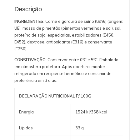
Descrição
INGREDIENTES:
Carne e gordura de suíno (88%) (origem:
UE), massa de pimentão (pimentos vermelhos e sal), sal,
proteína de
soja
, especiarias, estabilizadores (E450,
E452), dextrose, antioxidante (E316) e conservante
(E250).
CONSERVAÇÃO:
Conservar entre 0ºC e 5ºC. Embalado
em atmosfera protetora. Após abertura, manter
refrigerado em recipiente hermético e consumir de
preferência em 3 dias.
DECLARAÇÃO NUTRICIONAL P/ 100G
Energia
1524 kJ/368 kcal
Lípidos
33 g