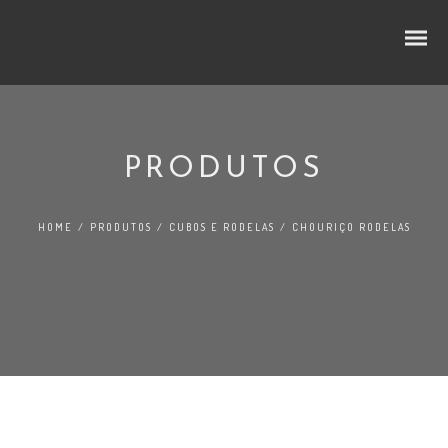
PRODUTOS
CUBOS E RODELAS
HOME
/
PRODUTOS
/
CUBOS E RODELAS
/
CHOURIÇO RODELAS
SELEÇÃO PREMIUM
NO LINEAR
FATIADOS
TRADIÇÃO
AO BALCÃO