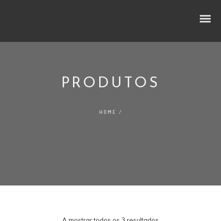
PRODUTOS
CUBOS E RODELAS
HOME
/
SELEÇÃO PREMIUM
NO LINEAR
FATIADOS
TRADIÇÃO
AO BALCÃO
A mostrar todos os 3 resultados