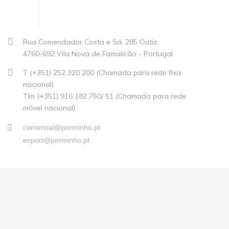
Rua Comendador Costa e Sá, 285 Outiz
4760-692 Vila Nova de Famalicão - Portugal
T (+351) 252 320 200 (Chamada para rede fixa
nacional)
Tlm (+351) 916 182 750/ 51 (Chamada para rede
móvel nacional)
comercial@porminho.pt
export@porminho.pt