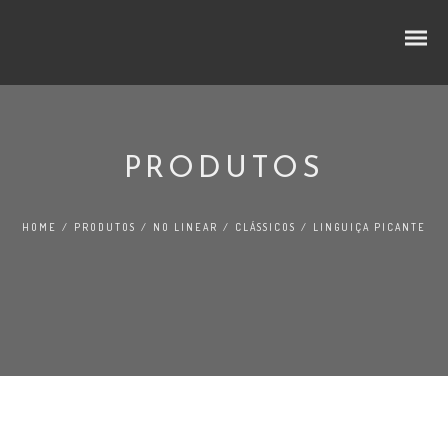
PRODUTOS
CUBOS E RODELAS
HOME
/
PRODUTOS
/
NO LINEAR
/
CLÁSSICOS
/
LINGUIÇA PICANTE
SELEÇÃO PREMIUM
NO LINEAR
FATIADOS
TRADIÇÃO
AO BALCÃO