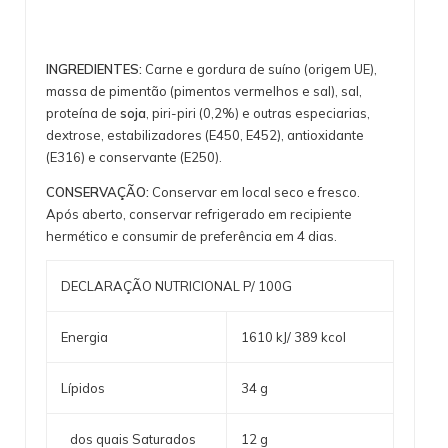
INGREDIENTES:
Carne e gordura de suíno (origem UE),
massa de pimentão (pimentos vermelhos e sal), sal,
proteína de
soja
, piri-piri (0,2%) e outras especiarias,
dextrose, estabilizadores (E450, E452), antioxidante
(E316) e conservante (E250).
CONSERVAÇÃO:
Conservar em local seco e fresco.
Após aberto, conservar refrigerado em recipiente
hermético e consumir de preferência em 4 dias.
DECLARAÇÃO NUTRICIONAL P/ 100G
Energia
1610 kJ/ 389 kcol
Lípidos
34 g
dos quais Saturados
12 g