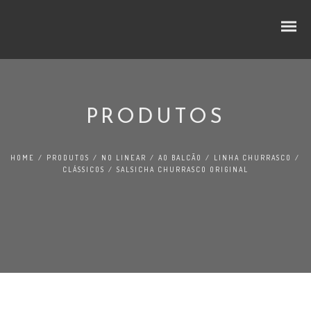
PRODUTOS
CUBOS E RODELAS
HOME
/
PRODUTOS
/
NO LINEAR
/
AO BALCÃO
/
LINHA CHURRASCO
/
SELEÇÃO PREMIUM
CLÁSSICOS
/
SALSICHA CHURRASCO ORIGINAL
NO LINEAR
FATIADOS
TRADIÇÃO
AO BALCÃO