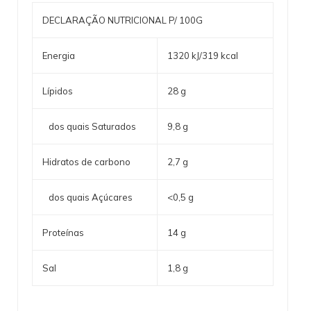
DECLARAÇÃO NUTRICIONAL P/ 100G
Energia
1320 kJ/319 kcal
Lípidos
28 g
dos quais Saturados
9,8 g
Hidratos de carbono
2,7 g
dos quais Açúcares
<0,5 g
Proteínas
14 g
Sal
1,8 g