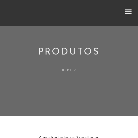
PRODUTOS
CUBOS E RODELAS
HOME
/
SELEÇÃO PREMIUM
NO LINEAR
FATIADOS
TRADIÇÃO
AO BALCÃO
A mostrar todos os 2 resultados