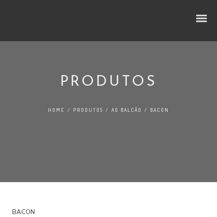
PRODUTOS
CUBOS E RODELAS
HOME
/
PRODUTOS
/
AO BALCÃO
/
BACON
SELEÇÃO PREMIUM
NO LINEAR
FATIADOS
TRADIÇÃO
BACON
AO BALCÃO