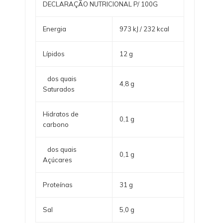
DECLARAÇÃO NUTRICIONAL P/ 100G
Energia
973 kJ / 232 kcal
Lípidos
12 g
dos quais
4,8 g
Saturados
Hidratos de
0,1 g
carbono
dos quais
0,1 g
Açúcares
Proteínas
31 g
Sal
5,0 g