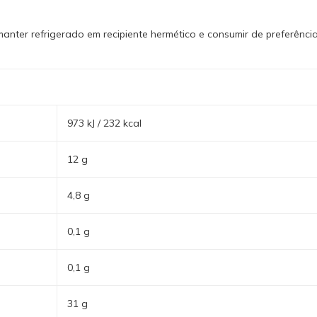
nter refrigerado em recipiente hermético e consumir de preferênci
973 kJ / 232 kcal
12 g
4,8 g
0,1 g
0,1 g
31 g