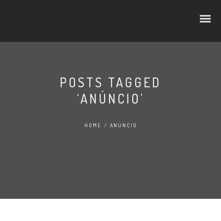
POSTS TAGGED
‘ANÚNCIO’
CUBOS E RODELAS
SELEÇÃO PREMIUM
HOME
/
ANÚNCIO
NO LINEAR
FATIADOS
TRADIÇÃO
AO BALCÃO