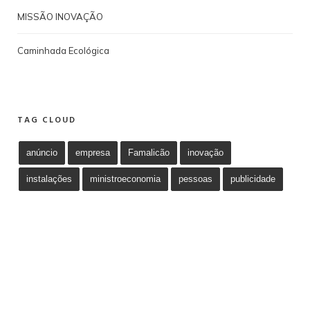
MISSÃO INOVAÇÃO
Caminhada Ecológica
TAG CLOUD
anúncio
empresa
Famalicão
inovação
instalações
ministroeconomia
pessoas
publicidade