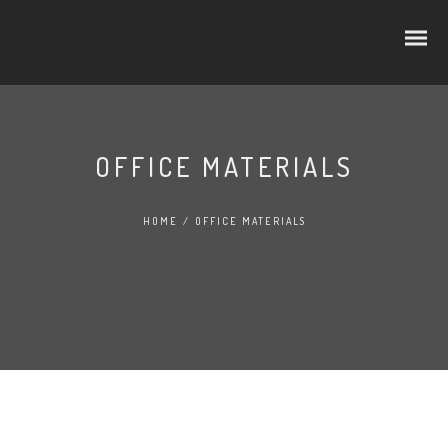
OFFICE MATERIALS
CUBOS E RODELAS
HOME
/
OFFICE MATERIALS
SELEÇÃO PREMIUM
NO LINEAR
FATIADOS
TRADIÇÃO
AO BALCÃO