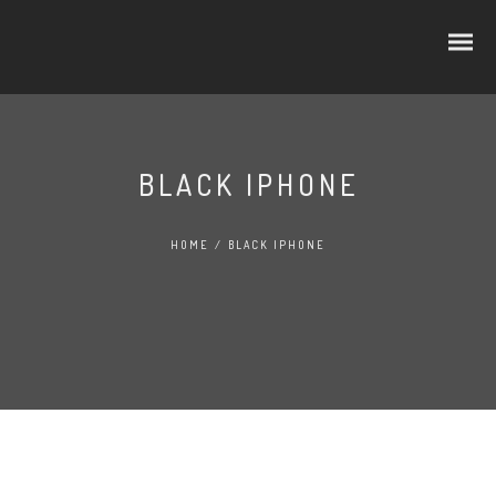
BLACK IPHONE
CUBOS E RODELAS
HOME
/
BLACK IPHONE
SELEÇÃO PREMIUM
NO LINEAR
FATIADOS
TRADIÇÃO
AO BALCÃO