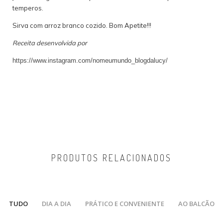
temperos.
Sirva com arroz branco cozido. Bom Apetite!!!
Receita desenvolvida por
https://www.instagram.com/nomeumundo_blogdalucy/
PRODUTOS RELACIONADOS
TUDO
DIA A DIA
PRÁTICO E CONVENIENTE
AO BALCÃO
/
/
/