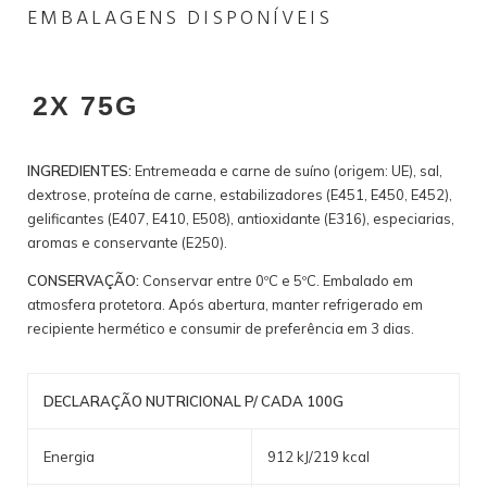
EMBALAGENS DISPONÍVEIS
2X 75G
INGREDIENTES:
Entremeada e carne de suíno (origem: UE), sal,
dextrose, proteína de carne, estabilizadores (E451, E450, E452),
gelificantes (E407, E410, E508), antioxidante (E316), especiarias,
aromas e conservante (E250).
CONSERVAÇÃO:
Conservar entre 0ºC e 5ºC. Embalado em
atmosfera protetora. Após abertura, manter refrigerado em
recipiente hermético e consumir de preferência em 3 dias.
DECLARAÇÃO NUTRICIONAL P/ CADA 100G
Energia
912 kJ/219 kcal