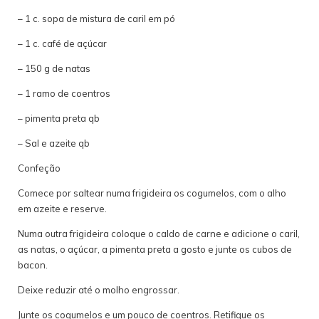
– 1 c. sopa de mistura de caril em pó
– 1 c. café de açúcar
– 150 g de natas
– 1 ramo de coentros
– pimenta preta qb
– Sal e azeite qb
Confeção
Comece por saltear numa frigideira os cogumelos, com o alho
em azeite e reserve.
Numa outra frigideira coloque o caldo de carne e adicione o caril,
as natas, o açúcar, a pimenta preta a gosto e junte os cubos de
bacon.
Deixe reduzir até o molho engrossar.
Junte os cogumelos e um pouco de coentros. Retifique os