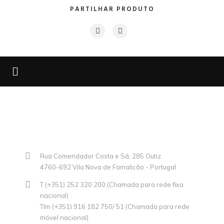
PARTILHAR PRODUTO
Rua Comendador Costa e Sá, 285 Outiz
4760-692 Vila Nova de Famalicão - Portugal
T (+351) 252 320 200 (Chamada para rede fixa
nacional)
Tlm (+351) 916 182 750/ 51 (Chamada para rede
móvel nacional)