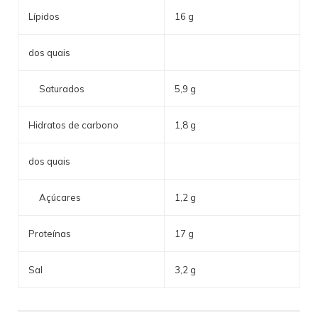
Lípidos
16 g
dos quais
Saturados
5,9 g
Hidratos de carbono
1,8 g
dos quais
Açúcares
1,2 g
Proteínas
17 g
Sal
3,2 g