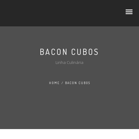
BACON CUBOS
CUBOS E RODELAS
Linha Culinária
SELEÇÃO PREMIUM
HOME
/
BACON CUBOS
NO LINEAR
FATIADOS
TRADIÇÃO
AO BALCÃO