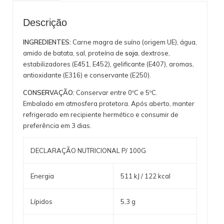
Descrição
INGREDIENTES:
Carne magra de suíno (origem UE), água,
amido de batata, sal, proteína de
soja
, dextrose,
estabilizadores (E451, E452), gelificante (E407), aromas,
antioxidante (E316) e conservante (E250).
CONSERVAÇÃO:
Conservar entre 0ºC e 5ºC.
Embalado em atmosfera protetora. Após aberto, manter
refrigerado em recipiente hermético e consumir de
preferência em 3 dias.
DECLARAÇÃO NUTRICIONAL P/ 100G
Energia
511 kJ / 122 kcal
Lípidos
5,3 g