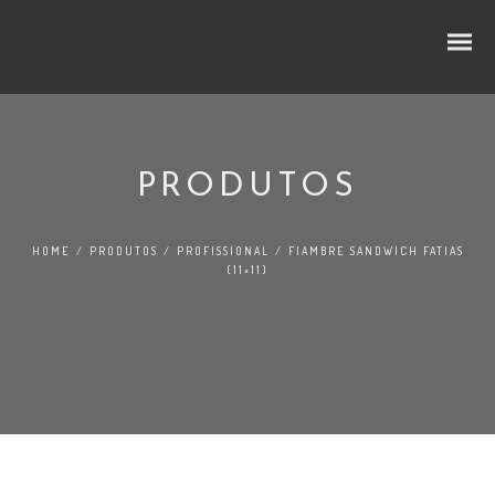
PRODUTOS
CUBOS E RODELAS
HOME
/
PRODUTOS
/
PROFISSIONAL
/
FIAMBRE SANDWICH FATIAS
SELEÇÃO PREMIUM
(11×11)
NO LINEAR
FATIADOS
TRADIÇÃO
AO BALCÃO