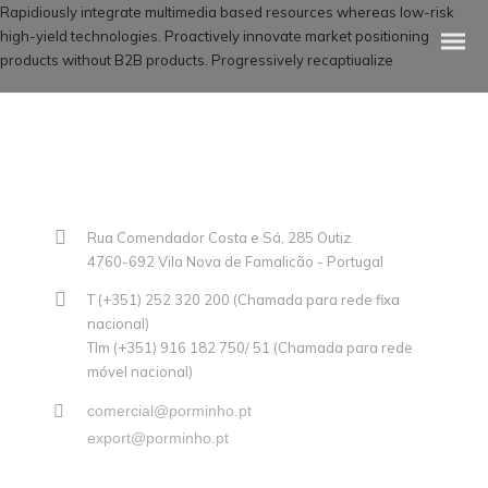
Rapidiously integrate multimedia based resources whereas low-risk
high-yield technologies. Proactively innovate market positioning
products without B2B products. Progressively recaptiualize
CUBOS E RODELAS
Rua Comendador Costa e Sá, 285 Outiz
4760-692 Vila Nova de Famalicão - Portugal
SELEÇÃO PREMIUM
T (+351) 252 320 200 (Chamada para rede fixa
NO LINEAR
nacional)
Tlm (+351) 916 182 750/ 51 (Chamada para rede
móvel nacional)
FATIADOS
comercial@porminho.pt
TRADIÇÃO
export@porminho.pt
AO BALCÃO