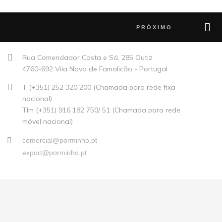
PRÓXIMO
Rua Comendador Costa e Sá, 285 Outiz
4760-692 Vila Nova de Famalicão - Portugal
T (+351) 252 320 200 (Chamada para rede fixa
nacional)
Tlm (+351) 916 182 750/ 51 (Chamada para rede
móvel nacional)
comercial@porminho.pt
export@porminho.pt