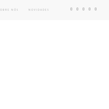
SOBRE NÓS
NOVIDADES
PROJECT DETAILS
Date:
2021/05/01
Client:
TreeThemes
Skills:
Illustrator / Photoshop
VIEW PROJECT