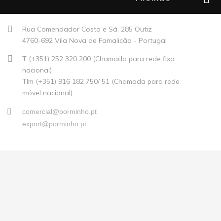
Rua Comendador Costa e Sá, 285 Outiz
4760-692 Vila Nova de Famalicão - Portugal
T (+351) 252 320 200 (Chamada para rede fixa
nacional)
Tlm (+351) 916 182 750/ 51 (Chamada para rede
móvel nacional)
comercial@porminho.pt
export@porminho.pt