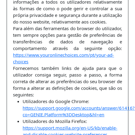
informações a todos os utilizadores relativamente
às formas de como o pode gerir e controlar a sua
própria privacidade e segurança durante a utilização
do nosso website, relativamente aos cookies.
Para além das ferramentas do browser do utilizador,
tem sempre opções para gestão de preferências de
transferências de dados de navegação e
comportamento através da seguinte opção:
https://www.youronlinechoices.com/pt/your-ad-
choices
Fornecemos também links de ajuda para que o
utilizador consiga seguir, passo a passo, a forma
correta de alterar as preferências do seu browser de
forma a alterar as definições de cookies, que são os
seguintes:
Utilizadores do Google Chrome:
https://support.google.com/accounts/answer/61416?
co=GENIE.Platform%3DDesktop&hl=en
Utilizadores do Mozilla Firefox:
https://support.mozilla.org/en-US/kb/enable-
and-disable-cookies-website-preferences